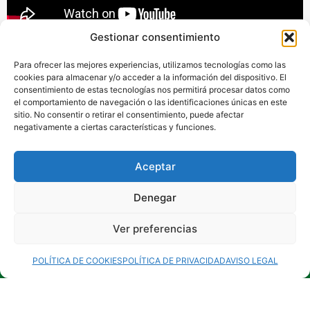
Gestionar consentimiento
La distribución de todos los materiales se ha realizado
a través de los ayuntamientos, haciéndoles llegar los
Para ofrecer las mejores experiencias, utilizamos tecnologías como las
materiales por medio de la empresa que ha realizado el
cookies para almacenar y/o acceder a la información del dispositivo. El
proyecto. Una vez recibidos estará a cargo de los
consentimiento de estas tecnologías nos permitirá procesar datos como
el comportamiento de navegación o las identificaciones únicas en este
ayuntamientos el reparto de los mismos y su
sitio. No consentir o retirar el consentimiento, puede afectar
disponibilidad para el público en general.
negativamente a ciertas características y funciones.
Aceptar
Denegar
Ver preferencias
POLÍTICA DE COOKIES
POLÍTICA DE PRIVACIDAD
AVISO LEGAL
Conócenos
Ayudas