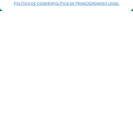
POLÍTICA DE COOKIES
POLÍTICA DE PRIVACIDAD
AVISO LEGAL
C/ Doctor Antonio López Ayllón, Nº 1 – 2ª
Planta 19300 Molina de Aragón, Guadalajara