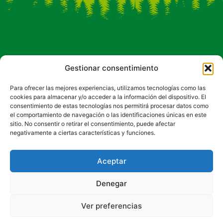
Conócenos
Ayudas
Gestionar consentimiento
¿Qué es ADR?
Leader
Para ofrecer las mejores experiencias, utilizamos tecnologías como las
cookies para almacenar y/o acceder a la información del dispositivo. El
Programación
Programación
consentimiento de estas tecnologías nos permitirá procesar datos como
el comportamiento de navegación o las identificaciones únicas en este
PSTD
Tierra de
sitio. No consentir o retirar el consentimiento, puede afectar
negativamente a ciertas características y funciones.
oportunidades
Territorio
Portal de
Aceptar
transparencia
Denegar
Contacto
Ver preferencias
949 83 24 53
949 83 23 05
info@molina-altotajo.com